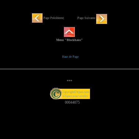
Page Précédente| |Page Suivante
Menu "Blockhaus"
Haut de Page
***
00044075