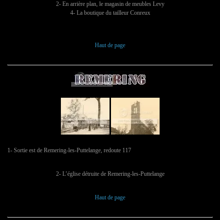
2- En arrière plan, le magasin de meubles Levy
4- La boutique du tailleur Conreux
Haut de page
1- Sortie est de Remering-les-Puttelange, redoute 117
2- L’église détruite de Remering-les-Puttelange
Haut de page