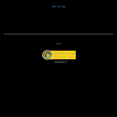
Haut de Page
***
00044075