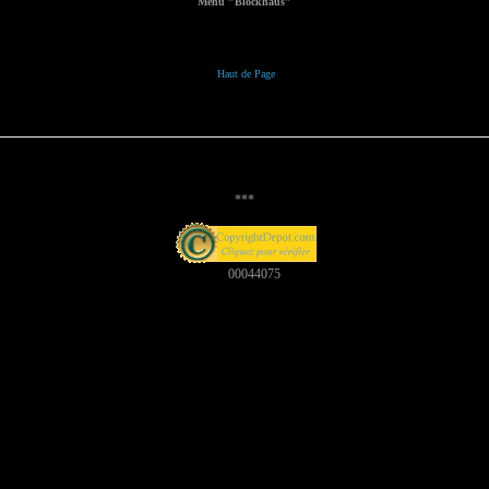
Menu "Blockhaus"
Haut de Page
***
00044075