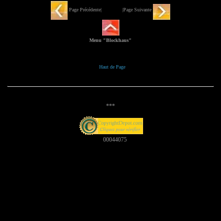
Page Précédente| |Page Suivante
Menu "Blockhaus"
Haut de Page
***
00044075