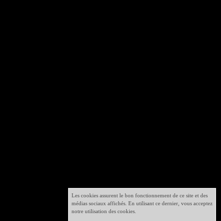
Les cookies assurent le bon fonctionnement de ce site et des
médias sociaux affichés. En utilisant ce dernier, vous acceptez
notre utilisation des cookies.