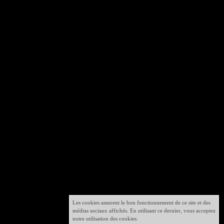
Les cookies assurent le bon fonctionnement de ce site et des
médias sociaux affichés. En utilisant ce dernier, vous acceptez
notre utilisation des cookies.