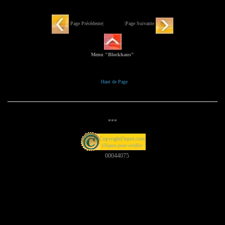
Page Précédente| |Page Suivante
Menu "Blockhaus"
Haut de Page
***
00044075